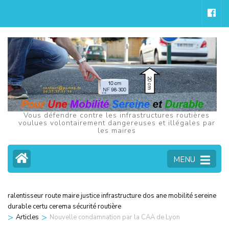
Aller
au
contenu
(Pressez
Entrée)
Vous défendre contre les infrastructures routières
voulues volontairement dangereuses et illégales par
les maires
MENU
ralentisseur route maire justice infrastructure dos ane mobilité sereine
durable certu cerema sécurité routière
>
>
Articles
Nouvelle condamnation par la CAA de Lyon