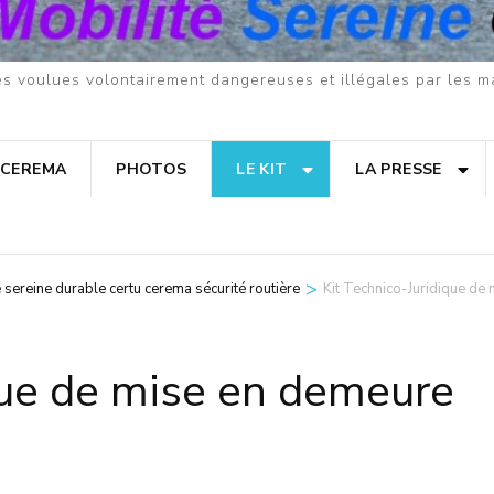
res voulues volontairement dangereuses et illégales par les m
 CEREMA
PHOTOS
LE KIT
LA PRESSE
>
é sereine durable certu cerema sécurité routière
Kit Technico-Juridique de
que de mise en demeure