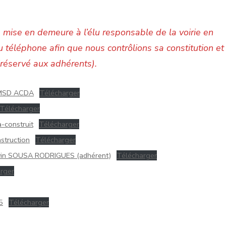
 mise en demeure à l’élu responsable de la voirie en
u téléphone afin que nous contrôlions sa constitution et
réservé aux adhérents).
PUMSD ACDA
Télécharger
Télécharger
-construit
Télécharger
struction
Télécharger
Kevin SOUSA RODRIGUES (adhérent)
Télécharger
rger
5
Télécharger